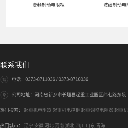
变频制动电阻柜
波纹制动电
联系我们
电话：0373-8711036 / 0373-8710036
公司地址：河南省新乡市长垣县起重工业园区纬七路东段
热门搜索：
起重机电阻器
起重机电控柜
起重调整电阻器
起重机
热门城市：
辽宁
安徽
河北
河南
湖北
四川
山东
青海