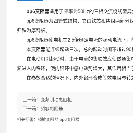
bp6变阻器
适用于频率为50Hz的三相交流绕线型
bp6变阻器为四管式结构，它由铁芯和绕组两部分组
归铁为厚钢板。
bp6变阻器使电机在2.5倍额定电流的起动电流下，
本变阻器能连续起动三次，总的起动时间不超过90
在电动机刚起动时，由于电流的集肤效应使磁通集中
渐进入内铁环，使内铝环中感电动势增大，其作用相当
在参数合适的情况下，内外铝环合成等效电阻与转差
上一篇：
变频制动电阻柜
下一篇：
频敏电阻器
相关标签：频敏变阻器,bp6变阻器