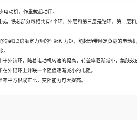
异步电动机，作重载起动用。
成。铁芯部分每相共有4个环，外层和第三层是钻环，第二层和
能得到1.3倍额定力矩的恒起动力矩，能起动带额定负载的电动
秒。
于外铁环，随着电动机转速的提高，转差率逐渐减小，集肤效
于在外铝环上并联一个阻值逐渐减小的电阻。
率平方根成正比，变阻能力可大提高。