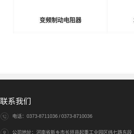
变频制动电阻器
联系我们
电话：0373-8711036 / 0373-8710036
公司地址：河南省新乡市长垣县起重工业园区纬七路东段