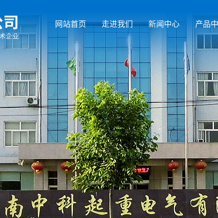
网站首页
走进我们
新闻中心
产品