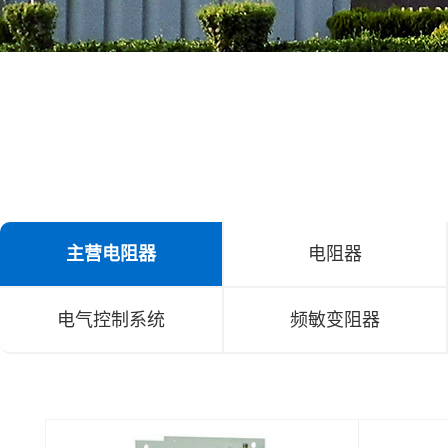
主营电阻器
电阻器
电气控制系统
频敏变阻器